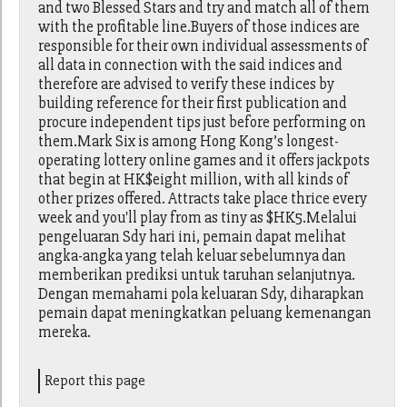
Report this page